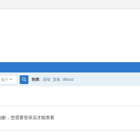
热搜:
活动
交友
discuz
帖子
搜
索
抱歉，您需要登录后才能查看